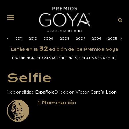
MENÚ
2012
<
<
2011
2010
2009
2008
2007
2006
2005
>
>
20
32
Estás en la
edición de los Premios Goya
INSCRIPCIONES
NOMINACIONES
PREMIOS
PATROCINADORES
Selfie
Nacionalidad
Española
Dirección
Víctor García León
1
Nominación