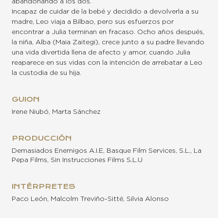
abandonando a los dos.
Incapaz de cuidar de la bebé y decidido a devolverla a su
madre, Leo viaja a Bilbao, pero sus esfuerzos por
encontrar a Julia terminan en fracaso. Ocho años después,
la niña, Alba (Maia Zaitegi), crece junto a su padre llevando
una vida divertida llena de afecto y amor, cuando Julia
reaparece en sus vidas con la intención de arrebatar a Leo
la custodia de su hija.
GUION
Irene Niubó, Marta Sánchez
PRODUCCIÓN
Demasiados Enemigos A.I.E, Basque Film Services, S.L., La
Pepa Films, Sin Instrucciones Films S.L.U
INTÉRPRETES
Paco León, Malcolm Treviño-Sitté, Silvia Alonso