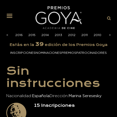
MENÚ
2017
<
<
2016
2015
2014
2013
2012
2011
2010
2009
>
>
39
Estás en la
edición de los Premios Goya
INSCRIPCIONES
NOMINACIONES
PREMIOS
PATROCINADORES
Sin
instrucciones
Nacionalidad
Española
Dirección
Marina Seresesky
15
Inscripciones