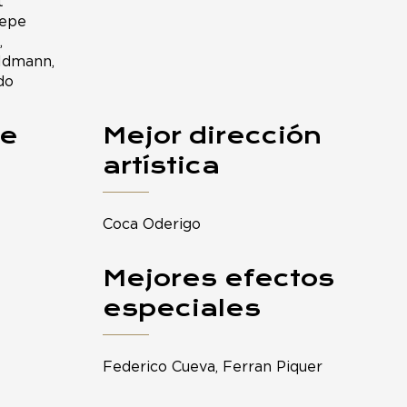
t
Pepe
,
eldmann,
do
je
Mejor dirección
artística
Coca Oderigo
Mejores efectos
especiales
Federico Cueva, Ferran Piquer