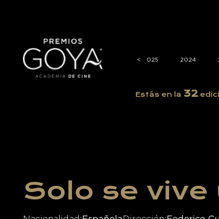
2026
<
<
2025
2024
32
Estás en la
edic
Solo se vive