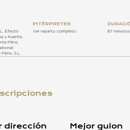
INTÉRPRETES
DURACI
L., Efecto
Ver reparto completo
87 minutos
na y Kuenta,
nte Films,
ational
 Films, S.L.
nscripciones
 dirección
Mejor guion