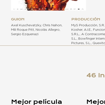
GUION
PRODUCCIÓN
Axel Kuschevatzky, Chris Nahon,
MyS Producción, S.R.
Mili Roque Pitt, Nicolás Allegro,
Kosher, A.I.E., Funcio
Sergio Ezquenazi
S.R.L., A Contracorrie
S.L., Bowfinger Intern
Pictures, S.L., Quexito
46 I
Mejor película
Mejor