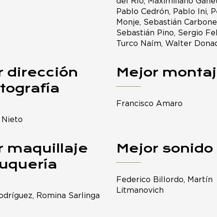
del Río, Maximiliano Gañe
Pablo Cedrón, Pablo Ini, 
Monje, Sebastián Carbone
Sebastián Pino, Sergio F
Turco Naím, Walter Dona
 dirección
Mejor monta
tografía
Francisco Amaro
 Nieto
r maquillaje
Mejor sonido
luquería
Federico Billordo, Martín
Litmanovich
Rodríguez, Romina Sarlinga