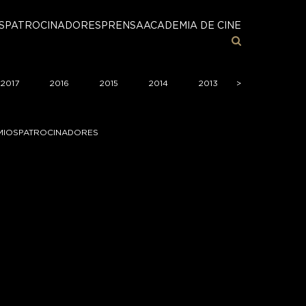
S
PATROCINADORES
PRENSA
ACADEMIA DE CINE
2017
2016
2015
2014
2013
>
>
2012
2
MIOS
PATROCINADORES