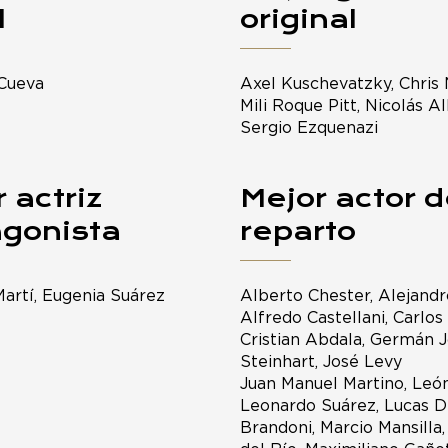
l
original
Cueva
Axel Kuschevatzky, Chris
Mili Roque Pitt, Nicolás Al
Sergio Ezquenazi
 actriz
Mejor actor 
agonista
reparto
artí, Eugenia Suárez
Alberto Chester, Alejandr
Alfredo Castellani, Carlos
Cristian Abdala, Germán J
Steinhart, José Levy
Juan Manuel Martino, León
Leonardo Suárez, Lucas Dr
Brandoni, Marcio Mansilla,