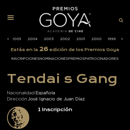
MENÚ
006
<
<
2005
2004
2003
2002
2001
2000
1999
>
>
199
26
Estás en la
edición de los Premios Goya
INSCRIPCIONES
NOMINACIONES
PREMIOS
PATROCINADORES
Tendai s Gang
Nacionalidad
Española
Dirección
José Ignacio de Juan Díaz
1
Inscripción