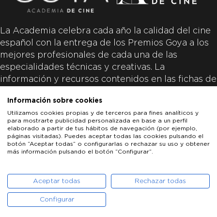
La Academia celebra cada año la calidad del cine
español con la entrega de los Premios Goya a los
mejores profesionales de cada una de las
especialidades técnicas y creativas. La
información y recursos contenidos en las fichas de
las películas inscritas es aportada por las
Información sobre cookies
productoras de las películas y responsabilidad
Utilizamos cookies propias y de terceros para fines analíticos y
única y exclusiva de las mismas.
para mostrarte publicidad personalizada en base a un perfil
elaborado a partir de tus hábitos de navegación (por ejemplo,
páginas visitadas). Puedes aceptar todas las cookies pulsando el
botón “Aceptar todas” o configurarlas o rechazar su uso y obtener
más información pulsando el botón “Configurar”.
LOS GOYA
GOYA DE HONOR
GOYA INTERNACIONAL
ACADEMIA DE CINE
PATROCINADORES
PRENSA
CONTACTO
Aceptar todas
Rechazar todas
Configurar
POLÍTICA DE COOKIES
AVISO LEGAL
POLÍTICA DE PRIVACIDAD