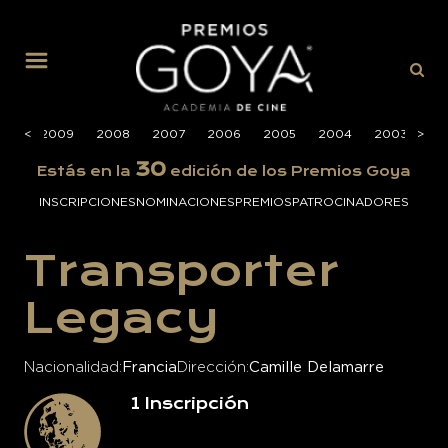
MENÚ
010
<
<
2009
2008
2007
2006
2005
2004
2003
>
>
20
30
Estás en la
edición de los Premios Goya
INSCRIPCIONES
NOMINACIONES
PREMIOS
PATROCINADORES
Transporter
Legacy
Nacionalidad
Francia
Dirección
Camille Delamarre
1
Inscripción