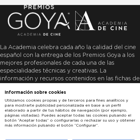
La Academia celebra cada año la calidad del cine
español con la entrega de los Premios Goya a los
mejores profesionales de cada una de las
especialidades técnicas y creativas. La
información y recursos contenidos en las fichas de
las películas inscritas es aportada por las
Información sobre cookies
productoras de las películas y responsabilidad
Utilizamos cookies propias y de terceros para fines analíticos y
única y exclusiva de las mismas.
para mostrarte publicidad personalizada en base a un perfil
elaborado a partir de tus hábitos de navegación (por ejemplo,
páginas visitadas). Puedes aceptar todas las cookies pulsando el
botón “Aceptar todas” o configurarlas o rechazar su uso y obtener
más información pulsando el botón “Configurar”.
LOS GOYA
GOYA DE HONOR
GOYA INTERNACIONAL
ACADEMIA DE CINE
PATROCINADORES
PRENSA
CONTACTO