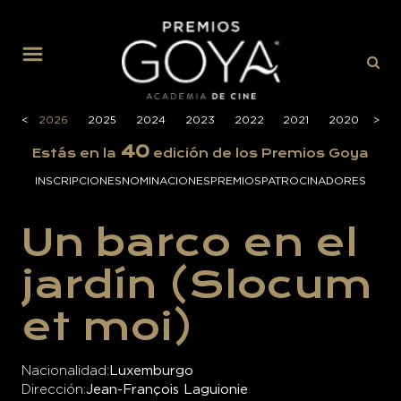
MENÚ
<
2026
2025
2024
2023
2022
2021
2020
>
201
40
Estás en la
edición de los Premios Goya
INSCRIPCIONES
NOMINACIONES
PREMIOS
PATROCINADORES
Un barco en el
jardín (Slocum
et moi)
Nacionalidad
Luxemburgo
Dirección
Jean-François Laguionie