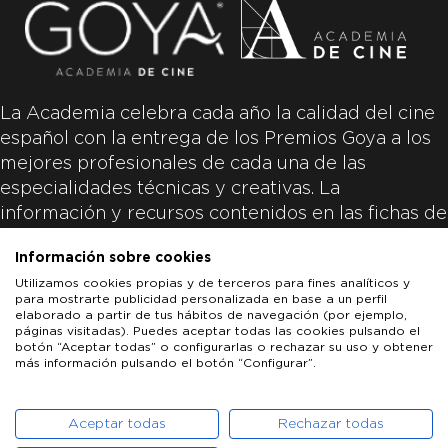
La Academia celebra cada año la calidad del cine
español con la entrega de los Premios Goya a los
mejores profesionales de cada una de las
especialidades técnicas y creativas. La
información y recursos contenidos en las fichas de
las películas inscritas es aportada por las
Información sobre cookies
productoras de las películas y responsabilidad
Utilizamos cookies propias y de terceros para fines analíticos y
única y exclusiva de las mismas.
para mostrarte publicidad personalizada en base a un perfil
elaborado a partir de tus hábitos de navegación (por ejemplo,
páginas visitadas). Puedes aceptar todas las cookies pulsando el
botón “Aceptar todas” o configurarlas o rechazar su uso y obtener
más información pulsando el botón “Configurar”.
LOS GOYA
GOYA DE HONOR
GOYA INTERNACIONAL
ACADEMIA DE CINE
PATROCINADORES
PRENSA
CONTACTO
Aceptar todas
Rechazar todas