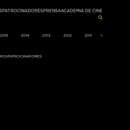
S
PATROCINADORES
PRENSA
ACADEMIA DE CINE
2015
2014
2013
2012
2011
>
>
2010
2
MIOS
PATROCINADORES