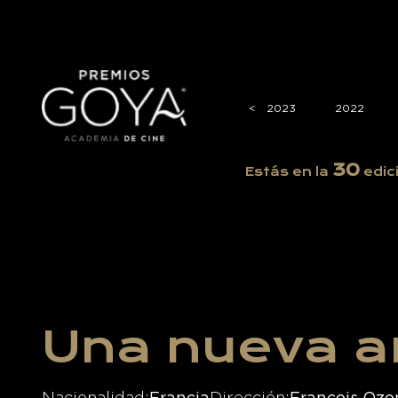
2026
2025
2024
<
<
2023
2022
30
Estás en la
edic
Una nueva 