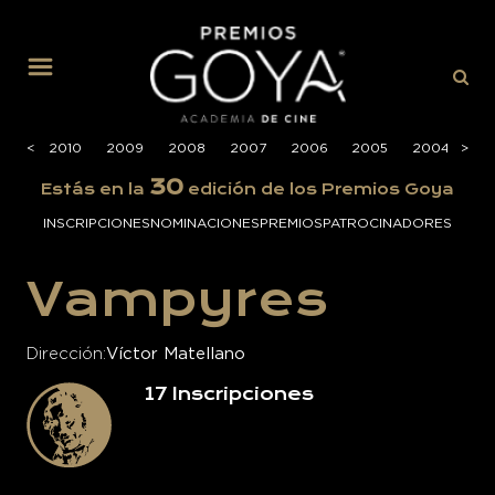
MENÚ
2011
<
<
2010
2009
2008
2007
2006
2005
2004
>
>
20
30
Estás en la
edición de los Premios Goya
INSCRIPCIONES
NOMINACIONES
PREMIOS
PATROCINADORES
Vampyres
Dirección
Víctor Matellano
17
Inscripciones