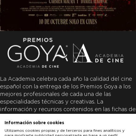
La Academia celebra cada año la calidad del cine
español con la entrega de los Premios Goya a los
mejores profesionales de cada una de las
especialidades técnicas y creativas. La
información y recursos contenidos en las fichas de
las películas inscritas es aportada por las
Información sobre cookies
productoras de las películas y responsabilidad
Utilizamos cookies propias y de terceros para fines analíticos y
única y exclusiva de las mismas.
para mostrarte publicidad personalizada en base a un perfil