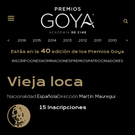
MENÚ
2017
<
2016
2015
2014
2013
2012
2011
2010
2009
>
40
Estás en la
edición de los Premios Goya
INSCRIPCIONES
NOMINACIONES
PREMIOS
PATROCINADORES
Vieja loca
Nacionalidad
Española
Dirección
Martín Mauregui
15
Inscripciones