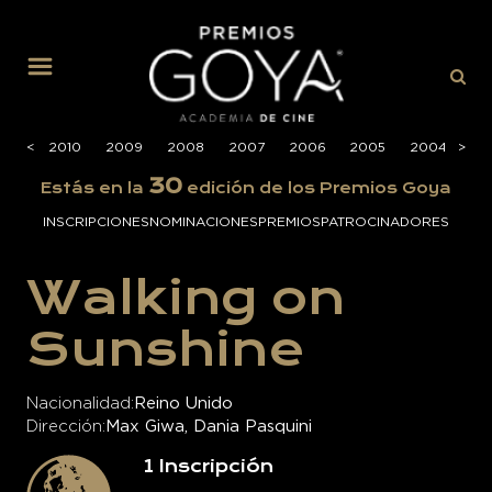
MENÚ
2011
<
<
2010
2009
2008
2007
2006
2005
2004
>
>
20
30
Estás en la
edición de los Premios Goya
INSCRIPCIONES
NOMINACIONES
PREMIOS
PATROCINADORES
Walking on
Sunshine
Nacionalidad
Reino Unido
Dirección
Max Giwa, Dania Pasquini
1
Inscripción