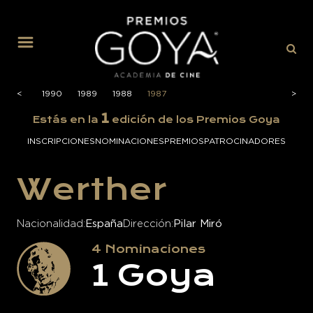
MENÚ
1991
<
<
1990
1989
1988
1987
>
>
1
Estás en la
edición de los Premios Goya
INSCRIPCIONES
NOMINACIONES
PREMIOS
PATROCINADORES
Werther
Nacionalidad
España
Dirección
Pilar Miró
4
Nominaciones
1
Goya