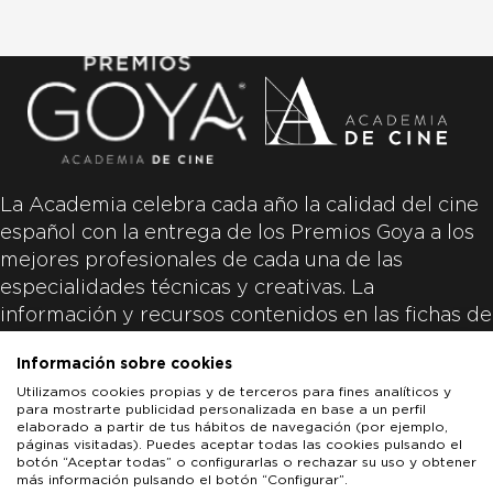
La Academia celebra cada año la calidad del cine
español con la entrega de los Premios Goya a los
mejores profesionales de cada una de las
especialidades técnicas y creativas. La
información y recursos contenidos en las fichas de
las películas inscritas es aportada por las
Información sobre cookies
productoras de las películas y responsabilidad
Utilizamos cookies propias y de terceros para fines analíticos y
única y exclusiva de las mismas.
para mostrarte publicidad personalizada en base a un perfil
elaborado a partir de tus hábitos de navegación (por ejemplo,
páginas visitadas). Puedes aceptar todas las cookies pulsando el
botón “Aceptar todas” o configurarlas o rechazar su uso y obtener
más información pulsando el botón “Configurar”.