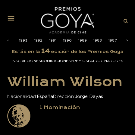
MENÚ
1994
<
<
1993
1992
1991
1990
1989
1988
1987
>
>
14
Estás en la
edición de los Premios Goya
INSCRIPCIONES
NOMINACIONES
PREMIOS
PATROCINADORES
William Wilson
Nacionalidad
España
Dirección
Jorge Dayas
1
Nominación