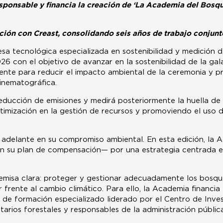
ponsable y financia la creación de ‘La Academia del Bosque’
ión con Creast, consolidando seis años de trabajo conjunt
a tecnológica especializada en sostenibilidad y medición d
 con el objetivo de avanzar en la sostenibilidad de la gala
nte para reducir el impacto ambiental de la ceremonia y 
cinematográfica.
educción de emisiones y medirá posteriormente la huella de
imización en la gestión de recursos y promoviendo el uso de
delante en su compromiso ambiental. En esta edición, la A
n su plan de compensación— por una estrategia centrada en
misa clara: proteger y gestionar adecuadamente los bosque
 frente al cambio climático. Para ello, la Academia financi
 de formación especializado liderado por el Centro de Inve
tarios forestales y responsables de la administración pública