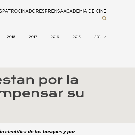
S
PATROCINADORES
PRENSA
ACADEMIA DE CINE
2018
2017
2016
2015
2014
>
2013
tan por la
ompensar su
 científica de los bosques y por