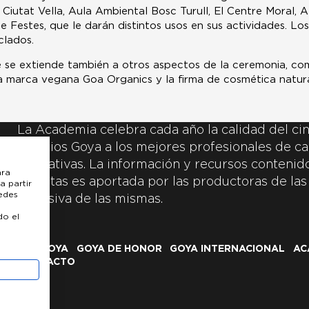
iutat Vella, Aula Ambiental Bosc Turull, El Centre Moral, A
e Festes, que le darán distintos usos en sus actividades. L
clados.
se extiende también a otros aspectos de la ceremonia, como
 la marca vegana Goa Organics y la firma de cosmética natur
La Academia celebra cada año la calidad del cin
Premios Goya a los mejores profesionales de ca
y creativas. La información y recursos contenidos
ara
inscritas es aportada por las productoras de las
a partir
uedes
exclusiva de las mismas.
do el
LOS GOYA
GOYA DE HONOR
GOYA INTERNACIONAL
AC
CONTACTO