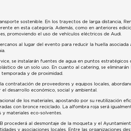
nsporte sostenible. En los trayectos de larga distancia, Ren
ferente en esta categoría. Además, como en anteriores edic
tes, promoviendo el uso de vehículos eléctricos de Audi.
ercanos al lugar del evento para reducir la huella asociada a
ia.
vice, se instalarán fuentes de agua en puntos estratégicos 
lástico de un solo uso. En cuanto al catering, se eliminarán l
 temporada y de proximidad.
o la contratación de proveedores y equipos locales, abordan
 el desarrollo económico, social y ambiental.
cional de los materiales, apostando por su reutilización efici
radas con bronce reciclado. La alfombra roja será igualmente
s y materiales eco-solventes.
CIB procederá al desmontaje de la moqueta y el Ayuntamient
ntidades y asociaciones locales. Entre las organizaciones des