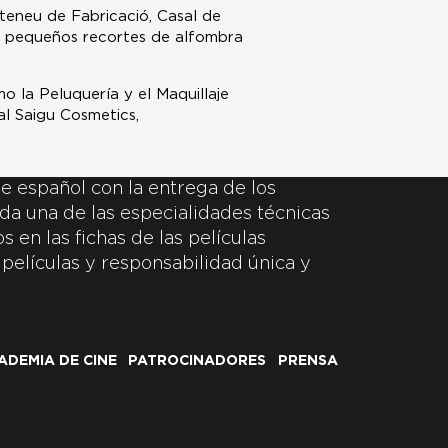
teneu de Fabricació, Casal de
os pequeños recortes de alfombra
 la Peluquería y el Maquillaje
al Saigu Cosmetics,
e español con la entrega de los
da una de las especialidades técnicas
 en las fichas de las películas
 películas y responsabilidad única y
ADEMIA DE CINE
PATROCINADORES
PRENSA