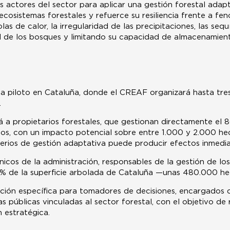
tos actores del sector para aplicar una gestión forestal adap
s ecosistemas forestales y refuerce su resiliencia frente a 
las de calor, la irregularidad de las precipitaciones, las se
ud de los bosques y limitando su capacidad de almacenamien
ba piloto en Cataluña, donde el CREAF organizará hasta tres 
.
á a propietarios forestales, que gestionan directamente el 80
rios, con un impacto potencial sobre entre 1.000 y 2.000 h
iterios de gestión adaptativa puede producir efectos inmedia
nicos de la administración, responsables de la gestión de lo
% de la superficie arbolada de Cataluña —unas 480.000 he
ación específica para tomadores de decisiones, encargados 
as públicas vinculadas al sector forestal, con el objetivo de 
n estratégica.