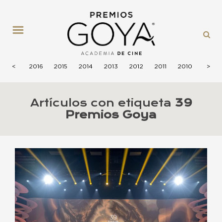
MENÚ
2017
<
2016
2015
2014
2013
2012
2011
2010
2009
>
Artículos con etiqueta
39
Premios Goya