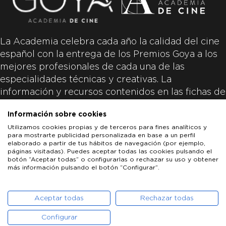
La Academia celebra cada año la calidad del cine
español con la entrega de los Premios Goya a los
mejores profesionales de cada una de las
especialidades técnicas y creativas. La
información y recursos contenidos en las fichas de
las películas inscritas es aportada por las
Información sobre cookies
productoras de las películas y responsabilidad
Utilizamos cookies propias y de terceros para fines analíticos y
única y exclusiva de las mismas.
para mostrarte publicidad personalizada en base a un perfil
elaborado a partir de tus hábitos de navegación (por ejemplo,
páginas visitadas). Puedes aceptar todas las cookies pulsando el
botón “Aceptar todas” o configurarlas o rechazar su uso y obtener
más información pulsando el botón “Configurar”.
LOS GOYA
GOYA DE HONOR
GOYA INTERNACIONAL
ACADEMIA DE CINE
PATROCINADORES
PRENSA
CONTACTO
Aceptar todas
Rechazar todas
Configurar
POLÍTICA DE COOKIES
AVISO LEGAL