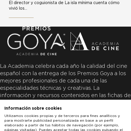
El director y coguionista de La isla mínima cuenta cómo
vivió los…
La Academia celebra cada año la calidad del cine
español con la entrega de los Premios Goya a los
mejores profesionales de cada una de las
especialidades técnicas y creativas. La
información y recursos contenidos en las fichas de
las películas inscritas es aportada por las
Información sobre cookies
productoras de las películas y responsabilidad
Utilizamos cookies propias y de terceros para fines analíticos y
única y exclusiva de las mismas.
para mostrarte publicidad personalizada en base a un perfil
elaborado a partir de tus hábitos de navegación (por ejemplo,
páginas visitadas). Puedes aceptar todas las cookies pulsando el