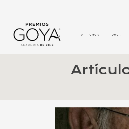
<
2026
2025
Artícul