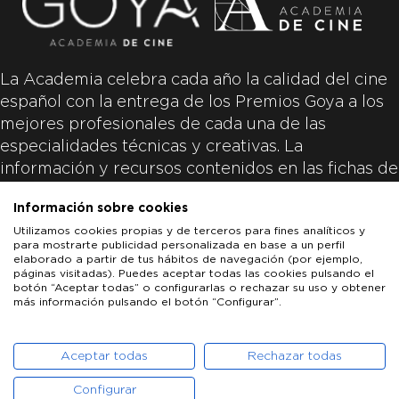
La Academia celebra cada año la calidad del cine
español con la entrega de los Premios Goya a los
mejores profesionales de cada una de las
especialidades técnicas y creativas. La
información y recursos contenidos en las fichas de
las películas inscritas es aportada por las
Información sobre cookies
productoras de las películas y responsabilidad
Utilizamos cookies propias y de terceros para fines analíticos y
única y exclusiva de las mismas.
para mostrarte publicidad personalizada en base a un perfil
elaborado a partir de tus hábitos de navegación (por ejemplo,
páginas visitadas). Puedes aceptar todas las cookies pulsando el
botón “Aceptar todas” o configurarlas o rechazar su uso y obtener
más información pulsando el botón “Configurar”.
LOS GOYA
GOYA DE HONOR
GOYA INTERNACIONAL
ACADEMIA DE CINE
PATROCINADORES
PRENSA
CONTACTO
Aceptar todas
Rechazar todas
Configurar