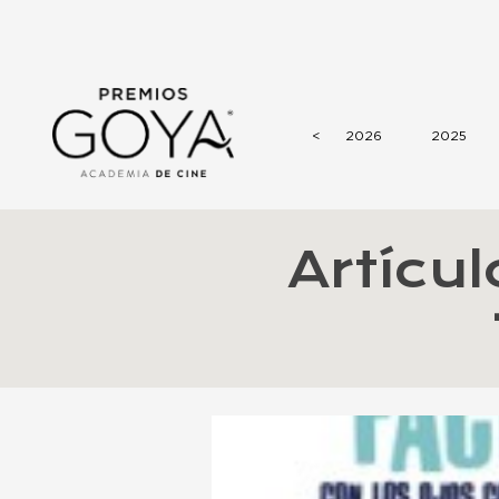
<
2026
2025
Artícu