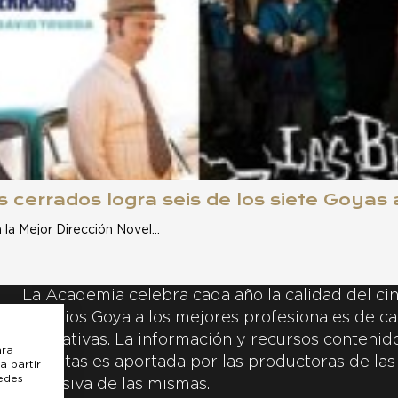
jos cerrados logra seis de los siete Goyas
 la Mejor Dirección Novel…
La Academia celebra cada año la calidad del cin
Premios Goya a los mejores profesionales de ca
y creativas. La información y recursos contenidos
ara
inscritas es aportada por las productoras de las
a partir
uedes
exclusiva de las mismas.