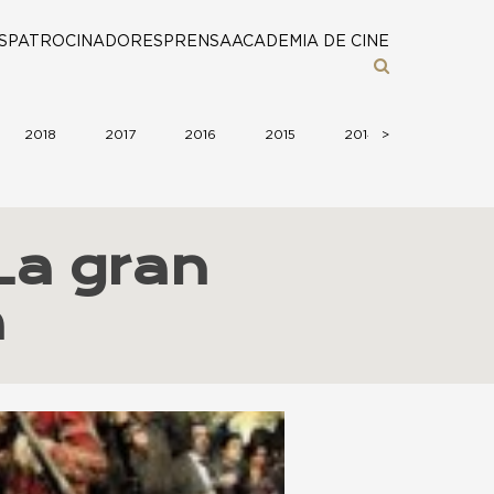
S
PATROCINADORES
PRENSA
ACADEMIA DE CINE
2018
2017
2016
2015
2014
>
2013
La gran
a