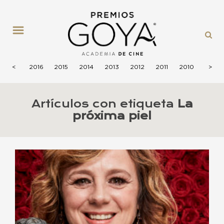
MENÚ
2017
<
2016
2015
2014
2013
2012
2011
2010
2009
>
Artículos con etiqueta
La
próxima piel