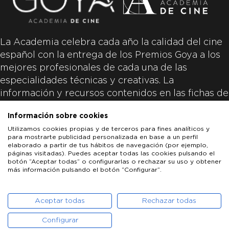
La Academia celebra cada año la calidad del cine
español con la entrega de los Premios Goya a los
mejores profesionales de cada una de las
especialidades técnicas y creativas. La
información y recursos contenidos en las fichas de
las películas inscritas es aportada por las
Información sobre cookies
productoras de las películas y responsabilidad
Utilizamos cookies propias y de terceros para fines analíticos y
única y exclusiva de las mismas.
para mostrarte publicidad personalizada en base a un perfil
elaborado a partir de tus hábitos de navegación (por ejemplo,
páginas visitadas). Puedes aceptar todas las cookies pulsando el
botón “Aceptar todas” o configurarlas o rechazar su uso y obtener
más información pulsando el botón “Configurar”.
LOS GOYA
GOYA DE HONOR
GOYA INTERNACIONAL
ACADEMIA DE CINE
PATROCINADORES
PRENSA
CONTACTO
Aceptar todas
Rechazar todas
Configurar
POLÍTICA DE COOKIES
AVISO LEGAL