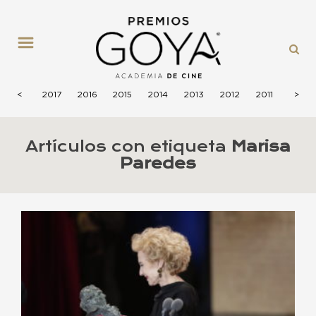
MENÚ
2018
<
2017
2016
2015
2014
2013
2012
2011
2010
>
Artículos con etiqueta
Marisa
Paredes