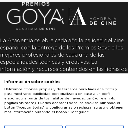
La Academia celebra cada año la calidad del cine
español con la entrega de los Premios Goya a los
mejores profesionales de cada una de las
especialidades técnicas y creativas. La
información y recursos contenidos en las fichas de
las películas inscritas es aportada por las
Información sobre cookies
productoras de las películas y responsabilidad
Utilizamos cookies propias y de terceros para fines analíticos y
única y exclusiva de las mismas.
para mostrarte publicidad personalizada en base a un perfil
elaborado a partir de tus hábitos de navegación (por ejemplo,
páginas visitadas). Puedes aceptar todas las cookies pulsando el
botón “Aceptar todas” o configurarlas o rechazar su uso y obtener
más información pulsando el botón “Configurar”.
LOS GOYA
GOYA DE HONOR
GOYA INTERNACIONAL
ACADEMIA DE CINE
PATROCINADORES
PRENSA
CONTACTO