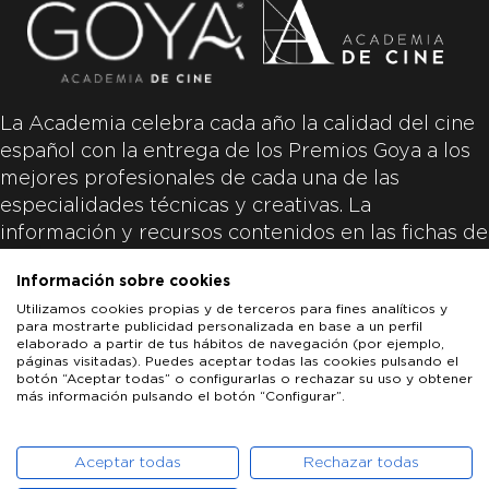
La Academia celebra cada año la calidad del cine
español con la entrega de los Premios Goya a los
mejores profesionales de cada una de las
especialidades técnicas y creativas. La
información y recursos contenidos en las fichas de
las películas inscritas es aportada por las
Información sobre cookies
productoras de las películas y responsabilidad
Utilizamos cookies propias y de terceros para fines analíticos y
única y exclusiva de las mismas.
para mostrarte publicidad personalizada en base a un perfil
elaborado a partir de tus hábitos de navegación (por ejemplo,
páginas visitadas). Puedes aceptar todas las cookies pulsando el
botón “Aceptar todas” o configurarlas o rechazar su uso y obtener
más información pulsando el botón “Configurar”.
LOS GOYA
GOYA DE HONOR
GOYA INTERNACIONAL
ACADEMIA DE CINE
PATROCINADORES
PRENSA
CONTACTO
Aceptar todas
Rechazar todas