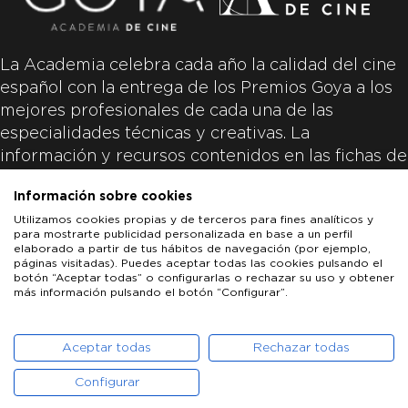
La Academia celebra cada año la calidad del cine
español con la entrega de los Premios Goya a los
mejores profesionales de cada una de las
especialidades técnicas y creativas. La
información y recursos contenidos en las fichas de
las películas inscritas es aportada por las
Información sobre cookies
productoras de las películas y responsabilidad
Utilizamos cookies propias y de terceros para fines analíticos y
única y exclusiva de las mismas.
para mostrarte publicidad personalizada en base a un perfil
elaborado a partir de tus hábitos de navegación (por ejemplo,
páginas visitadas). Puedes aceptar todas las cookies pulsando el
botón “Aceptar todas” o configurarlas o rechazar su uso y obtener
más información pulsando el botón “Configurar”.
LOS GOYA
GOYA DE HONOR
GOYA INTERNACIONAL
ACADEMIA DE CINE
PATROCINADORES
PRENSA
CONTACTO
Aceptar todas
Rechazar todas
Configurar
POLÍTICA DE COOKIES
AVISO LEGAL