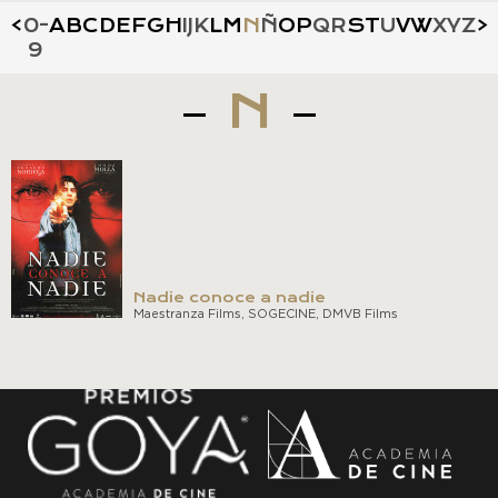
<
0-
A
B
C
D
E
F
G
H
I
J
K
L
M
N
Ñ
O
P
Q
R
S
T
U
V
W
X
Y
Z
>
9
N
Nadie conoce a nadie
Maestranza Films, SOGECINE, DMVB Films