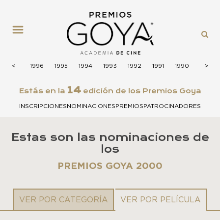
MENÚ
1997
<
<
1996
1995
1994
1993
1992
1991
1990
1989
>
>
14
Estás en la
edición de los Premios Goya
INSCRIPCIONES
NOMINACIONES
PREMIOS
PATROCINADORES
Estas son las nominaciones de
los
PREMIOS GOYA 2000
VER POR CATEGORÍA
VER POR PELÍCULA