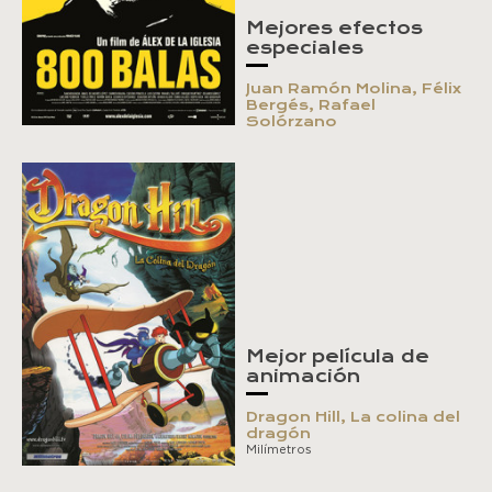
Mejores efectos
especiales
Juan Ramón Molina, Félix
Bergés, Rafael
Solórzano
Mejor película de
animación
Dragon Hill, La colina del
dragón
Milímetros