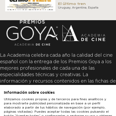
El último tren
Uruguay, Argentina, España
La Academia celebra cada año la calidad del cine
español con la entrega de los Premios Goya a los
mejores profesionales de cada una de las
especialidades técnicas y creativas. La
información y recursos contenidos en las fichas de
las películas inscritas es aportada por las
Información sobre cookies
productoras de las películas y responsabilidad
Utilizamos cookies propias y de terceros para fines analíticos y
única y exclusiva de las mismas.
para mostrarte publicidad personalizada en base a un perfil
elaborado a partir de tus hábitos de navegación (por ejemplo,
páginas visitadas). Puedes aceptar todas las cookies pulsando el
botón “Aceptar todas” o configurarlas o rechazar su uso y obtener