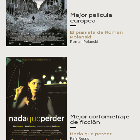
Mejor película
europea
El pianista de Roman
Polanski
Roman Polanski
Mejor cortometraje
de ficción
Nada que perder
Rafa Russo