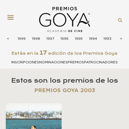
MENÚ
2000
<
<
1999
1998
1997
1996
1995
1994
1993
1992
>
>
17
Estás en la
edición de los Premios Goya
INSCRIPCIONES
NOMINACIONES
PREMIOS
PATROCINADORES
Estos son los premios de los
PREMIOS GOYA 2003