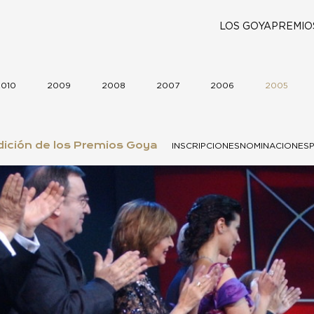
LOS GOYA
PREMIO
010
2009
2008
2007
2006
2005
ición de los Premios Goya
INSCRIPCIONES
NOMINACIONES