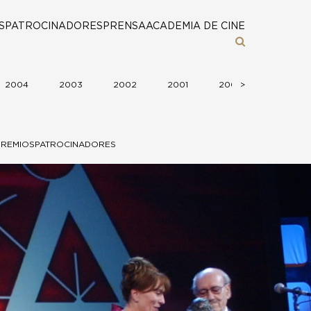
S
PATROCINADORES
PRENSA
ACADEMIA DE CINE
2004
2003
2002
2001
2000
>
>
1999
PREMIOS
PATROCINADORES