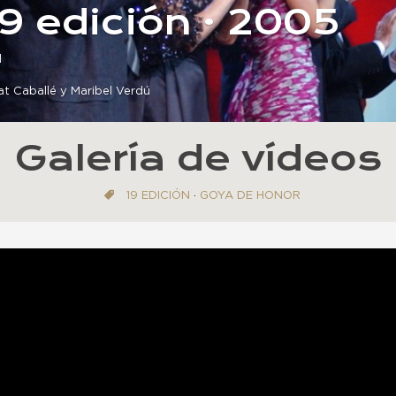
19 edición · 2005
d
t Caballé y Maribel Verdú
Galería de vídeos
19 EDICIÓN
·
GOYA DE HONOR