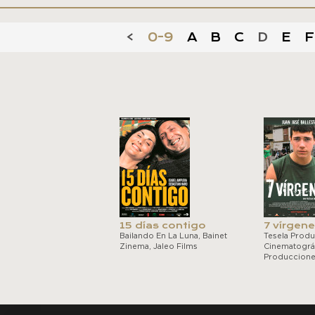
<
0-9
A
B
C
D
E
F
15 días contigo
7 vírgen
Bailando En La Luna, Bainet
Tesela Prod
Zinema, Jaleo Films
Cinematográf
Produccion