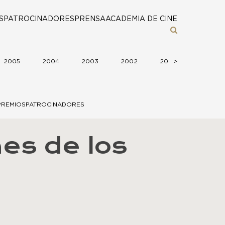
S
PATROCINADORES
PRENSA
ACADEMIA DE CINE
2005
2004
2003
2002
2001
>
>
2000
PREMIOS
PATROCINADORES
es de los