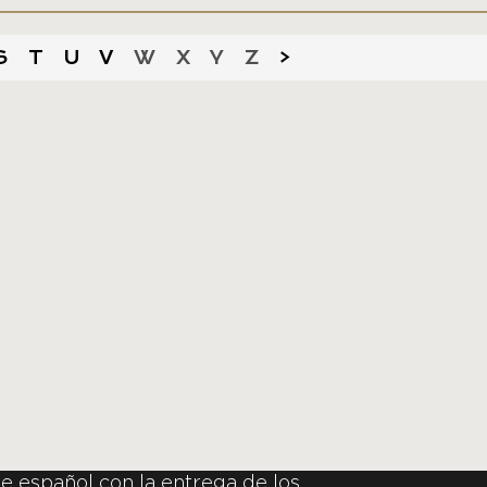
S
T
U
V
W
X
Y
Z
>
e español con la entrega de los