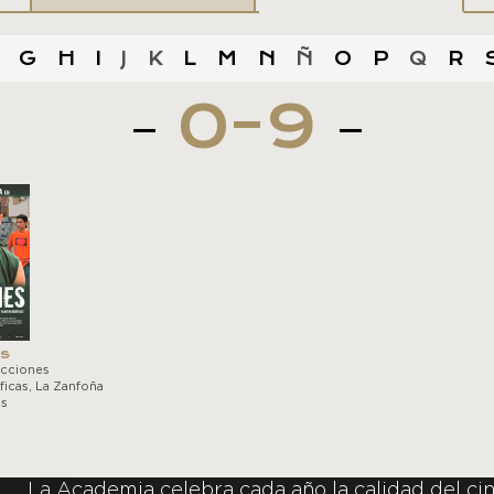
G
H
I
J
K
L
M
N
Ñ
O
P
Q
R
0-9
es
ucciones
icas, La Zanfoña
es
La Academia celebra cada año la calidad del cin