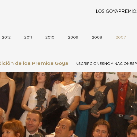
LOS GOYA
PREMIO
2012
2011
2010
2009
2008
2007
ición de los Premios Goya
INSCRIPCIONES
NOMINACIONES
P