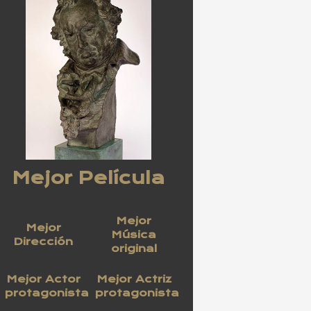
Mejor Película
Mejor
Mejor
Música
Dirección
original
Mejor Actor
Mejor Actriz
protagonista
protagonista