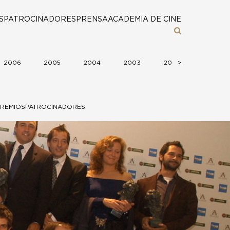
S
PATROCINADORES
PRENSA
ACADEMIA DE CINE
2006
2005
2004
2003
2002
>
>
2001
REMIOS
PATROCINADORES