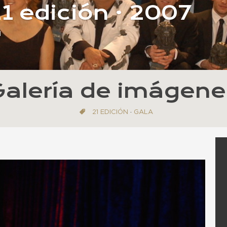
21 edición · 2007
d
Galería de imágene
21 EDICIÓN
·
GALA