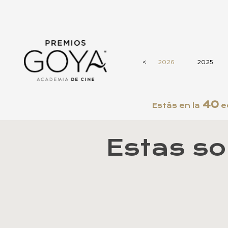
<
2026
2025
40
Estás en la
e
Estas so