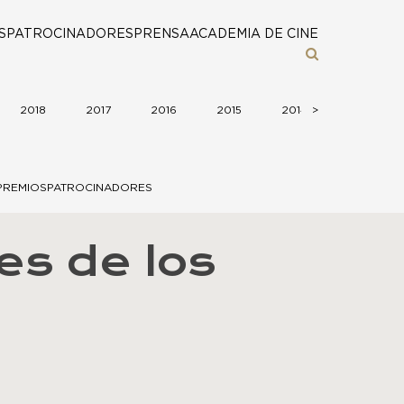
S
PATROCINADORES
PRENSA
ACADEMIA DE CINE
2018
2017
2016
2015
2014
>
2013
PREMIOS
PATROCINADORES
es de los