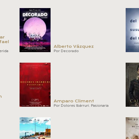
ar
fael
Alberto Vázquez
erida
Por Decorado
m
Amparo Climent
Por Dolores Ibárruri. Pasionaria