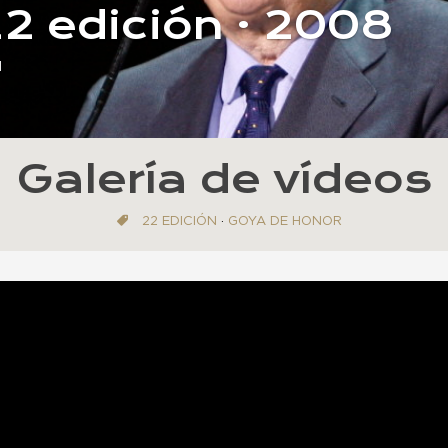
22 edición · 2008
d
Galería de vídeos
22 EDICIÓN
·
GOYA DE HONOR