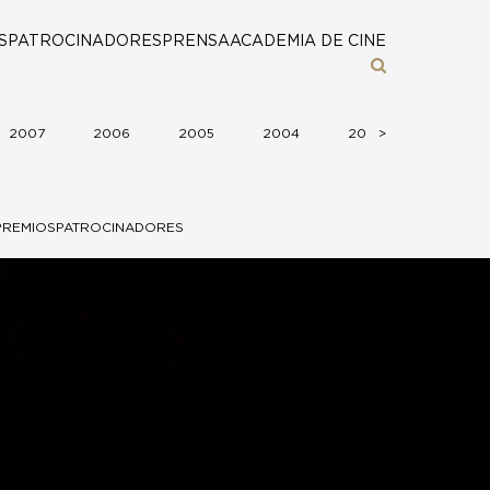
S
PATROCINADORES
PRENSA
ACADEMIA DE CINE
2007
2006
2005
2004
2003
>
>
2002
PREMIOS
PATROCINADORES