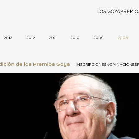
LOS GOYA
PREMIO
2013
2012
2011
2010
2009
2008
ición de los Premios Goya
INSCRIPCIONES
NOMINACIONES