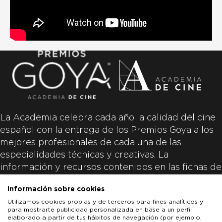
La Academia celebra cada año la calidad del cine
español con la entrega de los Premios Goya a los
mejores profesionales de cada una de las
especialidades técnicas y creativas. La
información y recursos contenidos en las fichas de
las películas inscritas es aportada por las
Información sobre cookies
productoras de las películas y responsabilidad
Utilizamos cookies propias y de terceros para fines analíticos y
única y exclusiva de las mismas.
para mostrarte publicidad personalizada en base a un perfil
elaborado a partir de tus hábitos de navegación (por ejemplo,