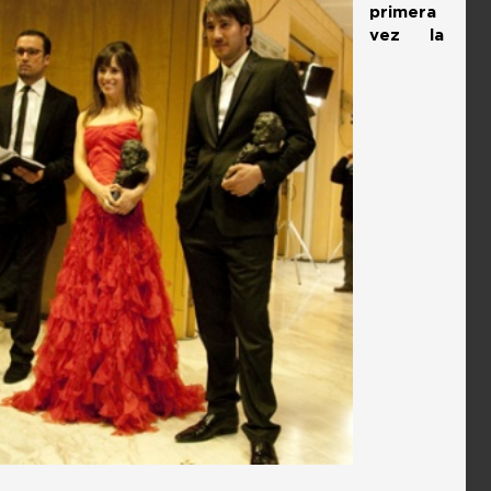
primera
vez la