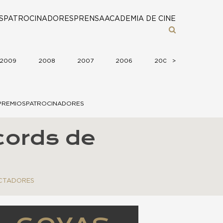
S
PATROCINADORES
PRENSA
ACADEMIA DE CINE
2009
2008
2007
2006
2005
>
>
2004
PREMIOS
PATROCINADORES
cords de
CTADORES