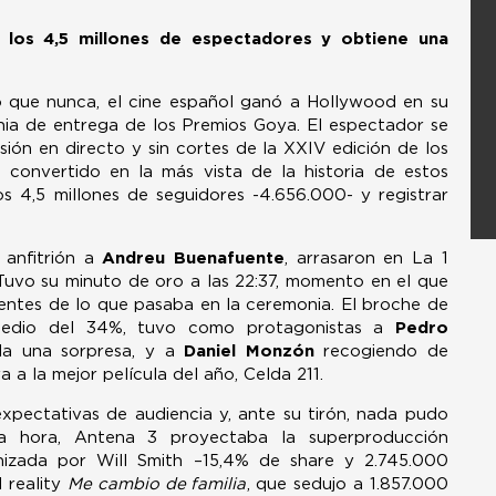
 los 4,5 millones de espectadores y obtiene una
vo que nunca, el cine español ganó a Hollywood en su
nia de entrega de los Premios Goya. El espectador se
ión en directo y sin cortes de la XXIV edición de los
 convertido en la más vista de la historia de estos
os 4,5 millones de seguidores -4.656.000- y registrar
anfitrión a
Andreu Buenafuente
, arrasaron en La 1
 Tuvo su minuto de oro a las 22:37, momento en el que
entes de lo que pasaba en la ceremonia. El broche de
medio del 34%, tuvo como protagonistas a
Pedro
oda una sorpresa, y a
Daniel Monzón
recogiendo de
a la mejor película del año, Celda 211.
pectativas de audiencia y, ante su tirón, nada pudo
a hora, Antena 3 proyectaba la superproducción
nizada por Will Smith –15,4% de share y 2.745.000
l reality
Me cambio de familia
, que sedujo a 1.857.000