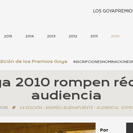
LOS GOYA
PREMIO
2015
2014
2013
2012
2011
2010
ición de los Premios Goya
INSCRIPCIONES
NOMINACIONES
a 2010 rompen ré
audiencia
2016
24 EDICIÓN
·
ANDREU BUENAFUENTE
·
AUDIENCIA
·
ESPE
Por