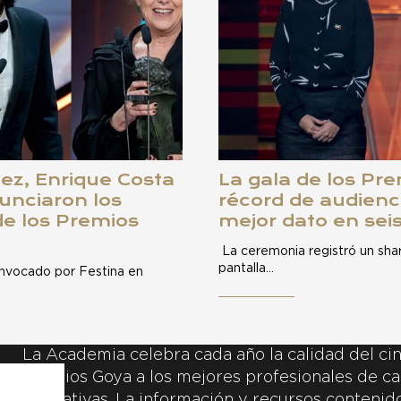
ez, Enrique Costa
La gala de los Pr
unciaron los
récord de audienc
de los Premios
mejor dato en sei
La ceremonia registró un shar
pantalla…
onvocado por Festina en
La Academia celebra cada año la calidad del cin
Premios Goya a los mejores profesionales de ca
y creativas. La información y recursos contenidos