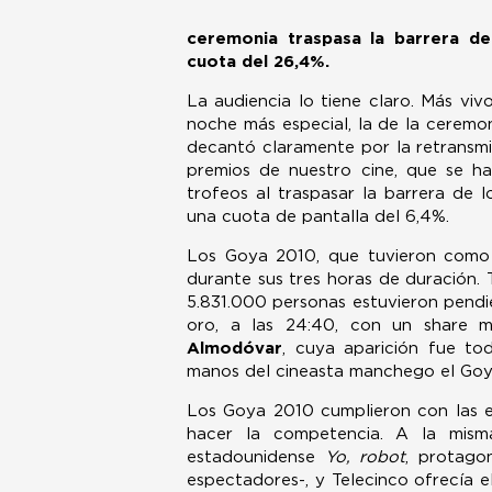
ceremonia traspasa la barrera de
cuota del 26,4%.
La audiencia lo tiene claro. Más vi
noche más especial, la de la ceremo
decantó claramente por la retransmis
premios de nuestro cine, que se ha
trofeos al traspasar la barrera de l
una cuota de pantalla del 6,4%.
Los Goya 2010, que tuvieron como 
durante sus tres horas de duración.
5.831.000 personas estuvieron pendi
oro, a las 24:40, con un share 
Almodóvar
, cuya aparición fue t
manos del cineasta manchego el Goya 
Los Goya 2010 cumplieron con las ex
hacer la competencia. A la mism
estadounidense
Yo, robot
, protago
espectadores-, y Telecinco ofrecía e