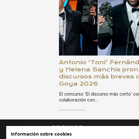
Antonio ‘Toni’ Fernánd
y Helena Sanchis pron
discursos más breves 
Goya 2026
El concurso 'El discurso más corto' c
colaboración con…
Información sobre cookies