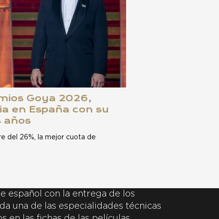
emios Goya 2026,
ia en España con su
s años
e del 26%, la mejor cuota de
e español con la entrega de los
da una de las especialidades técnicas
 en las fichas de las películas