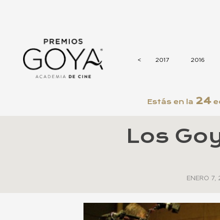
2021
2020
2019
2018
<
<
2017
2016
24
Estás en la
ed
Los Goy
ENERO 7, 