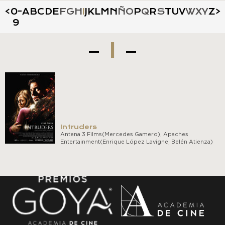
<
0-
A
B
C
D
E
F
G
H
I
J
K
L
M
N
Ñ
O
P
Q
R
S
T
U
V
W
X
Y
Z
>
9
I
Intruders
Antena 3 Films(Mercedes Gamero), Apaches
Entertainment(Enrique López Lavigne, Belén Atienza)