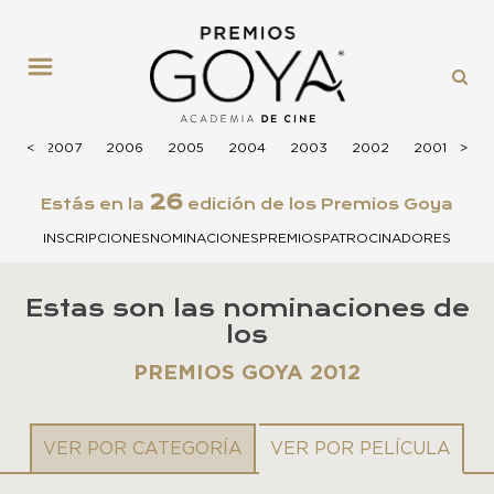
MENÚ
008
<
<
2007
2006
2005
2004
2003
2002
2001
>
>
20
26
Estás en la
edición de los Premios Goya
INSCRIPCIONES
NOMINACIONES
PREMIOS
PATROCINADORES
Estas son las nominaciones de
los
PREMIOS GOYA 2012
VER POR CATEGORÍA
VER POR PELÍCULA