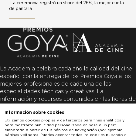
La ceremonia registró un share del 26%, la mejor cuota
de pantalla…
La Academia celebra cada año la calidad del cine
español con la entrega de los Premios Goya a los
mejores profesionales de cada una de las
especialidades técnicas y creativas. La
información y recursos contenidos en las fichas de
las películas inscritas es aportada por las
Información sobre cookies
productoras de las películas y responsabilidad
Utilizamos cookies propias y de terceros para fines analíticos y
única y exclusiva de las mismas.
para mostrarte publicidad personalizada en base a un perfil
elaborado a partir de tus hábitos de navegación (por ejemplo,
páginas visitadas). Puedes aceptar todas las cookies pulsando el