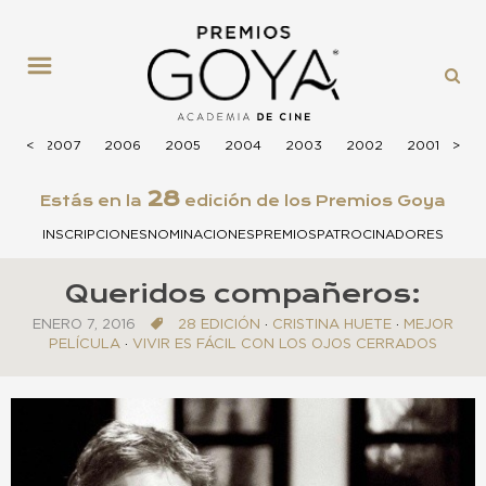
MENÚ
008
<
<
2007
2006
2005
2004
2003
2002
2001
>
>
20
28
Estás en la
edición de los Premios Goya
INSCRIPCIONES
NOMINACIONES
PREMIOS
PATROCINADORES
Queridos compañeros:
ENERO 7, 2016
28 EDICIÓN
·
CRISTINA HUETE
·
MEJOR
PELÍCULA
·
VIVIR ES FÁCIL CON LOS OJOS CERRADOS