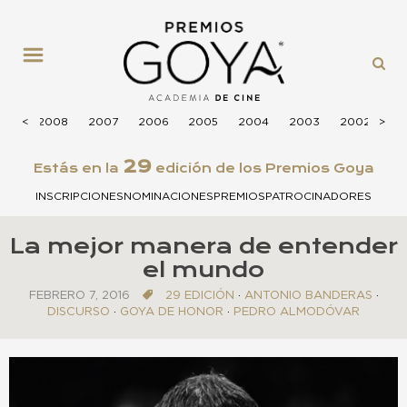
MENÚ
009
<
<
2008
2007
2006
2005
2004
2003
2002
>
>
20
29
Estás en la
edición de los Premios Goya
INSCRIPCIONES
NOMINACIONES
PREMIOS
PATROCINADORES
La mejor manera de entender
el mundo
FEBRERO 7, 2016
29 EDICIÓN
·
ANTONIO BANDERAS
·
DISCURSO
·
GOYA DE HONOR
·
PEDRO ALMODÓVAR