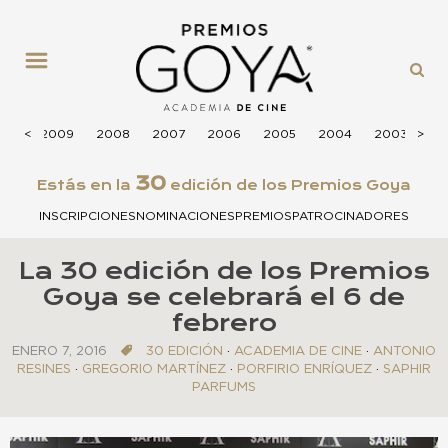
MENÚ
010
<
<
2009
2008
2007
2006
2005
2004
2003
>
>
20
30
Estás en la
edición de los Premios Goya
INSCRIPCIONES
NOMINACIONES
PREMIOS
PATROCINADORES
La 30 edición de los Premios
Goya se celebrará el 6 de
febrero
ENERO 7, 2016
30 EDICIÓN
·
ACADEMIA DE CINE
·
ANTONIO
RESINES
·
GREGORIO MARTÍNEZ
·
PORFIRIO ENRÍQUEZ
·
SAPHIR
PARFUMS