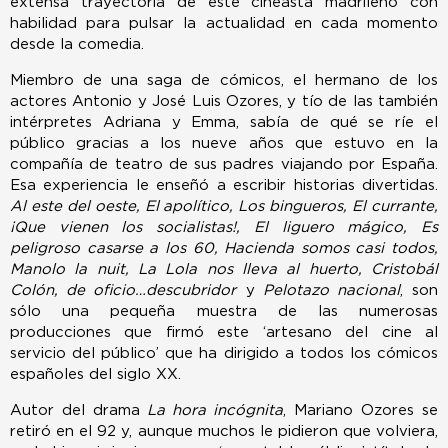
extensa trayectoria de este cineasta madrileño con
habilidad para pulsar la actualidad en cada momento
desde la comedia.
Miembro de una saga de cómicos, el hermano de los
actores Antonio y José Luis Ozores, y tío de las también
intérpretes Adriana y Emma, sabía de qué se ríe el
público gracias a los nueve años que estuvo en la
compañía de teatro de sus padres viajando por España.
Esa experiencia le enseñó a escribir historias divertidas.
Al este del oeste, El apolítico, Los bingueros, El currante,
¡Que vienen los socialistas!, El liguero mágico, Es
peligroso casarse a los 60, Hacienda somos casi todos,
Manolo la nuit, La Lola nos lleva al huerto, Cristobál
Colón, de oficio…descubridor
y
Pelotazo nacional
, son
sólo una pequeña muestra de las numerosas
producciones que firmó este ‘artesano del cine al
servicio del público’ que ha dirigido a todos los cómicos
españoles del siglo XX.
Autor del drama
La hora incógnita
, Mariano Ozores se
retiró en el 92 y, aunque muchos le pidieron que volviera,