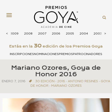
MENÚ
010
<
<
2009
2008
2007
2006
2005
2004
2003
>
>
20
30
Estás en la
edición de los Premios Goya
INSCRIPCIONES
NOMINACIONES
PREMIOS
PATROCINADORES
Mariano Ozores, Goya de
Honor 2016
ENERO 7, 2016
30 EDICIÓN
·
2016
·
ANTONIO RESINES
·
GOYA
DE HONOR
·
MARIANO OZORES