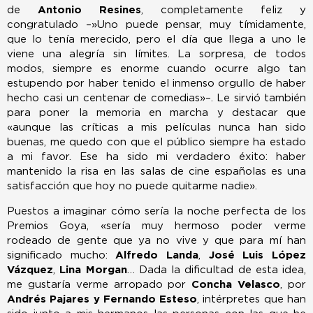
de
Antonio Resines
, completamente feliz y
congratulado –»Uno puede pensar, muy tímidamente,
que lo tenía merecido, pero el día que llega a uno le
viene una alegría sin límites. La sorpresa, de todos
modos, siempre es enorme cuando ocurre algo tan
estupendo por haber tenido el inmenso orgullo de haber
hecho casi un centenar de comedias»–. Le sirvió también
para poner la memoria en marcha y destacar que
«aunque las críticas a mis películas nunca han sido
buenas, me quedo con que el público siempre ha estado
a mi favor. Ese ha sido mi verdadero éxito: haber
mantenido la risa en las salas de cine españolas es una
satisfacción que hoy no puede quitarme nadie».
Puestos a imaginar cómo sería la noche perfecta de los
Premios Goya, «sería muy hermoso poder verme
rodeado de gente que ya no vive y que para mí han
significado mucho:
Alfredo Landa
,
José Luis López
Vázquez
,
Lina Morgan
… Dada la dificultad de esta idea,
me gustaría verme arropado por
Concha Velasco
, por
Andrés Pajares y Fernando Esteso
, intérpretes que han