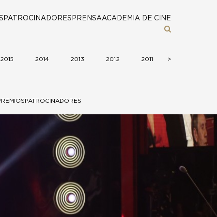
S
PATROCINADORES
PRENSA
ACADEMIA DE CINE
2015
2014
2013
2012
2011
>
>
2010
2
PREMIOS
PATROCINADORES