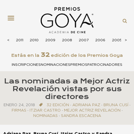
MENÚ
2012
<
<
2011
2010
2009
2008
2007
2006
2005
>
>
20
32
Estás en la
edición de los Premios Goya
INSCRIPCIONES
NOMINACIONES
PREMIOS
PATROCINADORES
Las nominadas a Mejor Actriz
Revelación vistas por sus
directores
ENERO 24, 2018
32 EDICIÓN
·
ADRIANA PAZ
·
BRUNA CUSÍ
·
FIRMAS
·
ITZIAR CASTRO
·
MEJOR ACTRIZ REVELACIÓN
·
NOMINADAS
·
SANDRA ESCACENA
Adriana Paz,
Bruna Cusí, Itziar Castro y Sandra