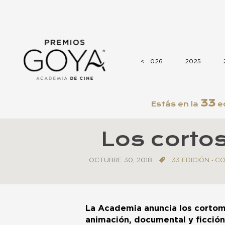
<
<
2026
2025
33
Estás en la
ed
Los cortos
OCTUBRE 30, 2018
33 EDICIÓN
·
CO
La Academia anuncia los cortom
animación, documental y ficción