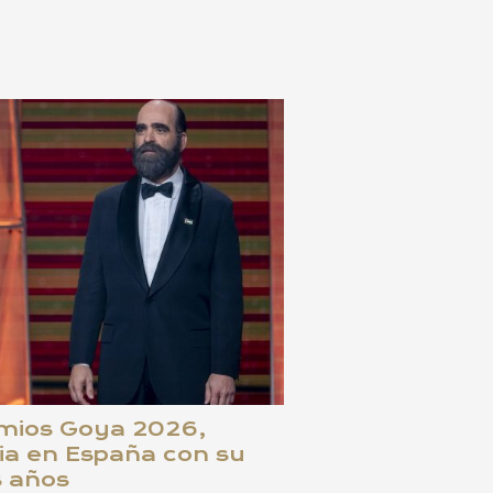
emios Goya 2026,
ia en España con su
s años