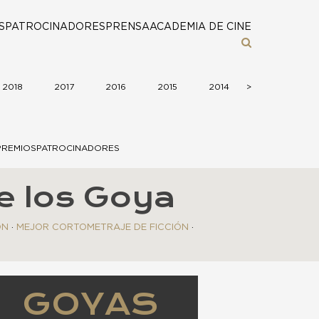
S
PATROCINADORES
PRENSA
ACADEMIA DE CINE
2018
2017
2016
2015
2014
>
>
2013
2
PREMIOS
PATROCINADORES
de los Goya
ÓN
·
MEJOR CORTOMETRAJE DE FICCIÓN
·
GOYAS