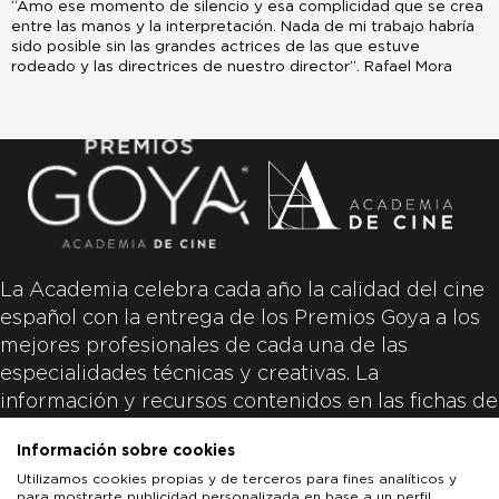
“Amo ese momento de silencio y esa complicidad que se crea
entre las manos y la interpretación. Nada de mi trabajo habría
sido posible sin las grandes actrices de las que estuve
rodeado y las directrices de nuestro director”. Rafael Mora
La Academia celebra cada año la calidad del cine
español con la entrega de los Premios Goya a los
mejores profesionales de cada una de las
especialidades técnicas y creativas. La
información y recursos contenidos en las fichas de
las películas inscritas es aportada por las
Información sobre cookies
productoras de las películas y responsabilidad
Utilizamos cookies propias y de terceros para fines analíticos y
única y exclusiva de las mismas.
para mostrarte publicidad personalizada en base a un perfil