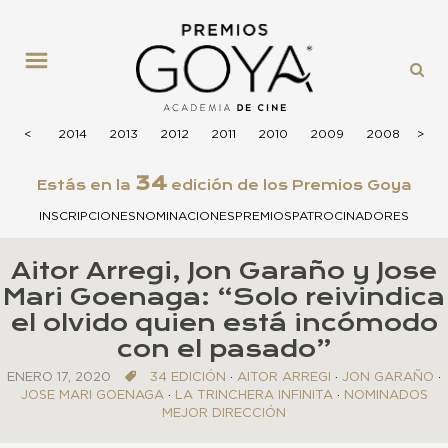
MENÚ
2015
<
<
2014
2013
2012
2011
2010
2009
2008
>
>
200
34
Estás en la
edición de los Premios Goya
INSCRIPCIONES
NOMINACIONES
PREMIOS
PATROCINADORES
Aitor Arregi, Jon Garaño y Jose
Mari Goenaga: “Solo reivindica
el olvido quien está incómodo
con el pasado”
ENERO 17, 2020
34 EDICIÓN
·
AITOR ARREGI
·
JON GARAÑO
·
JOSE MARI GOENAGA
·
LA TRINCHERA INFINITA
·
NOMINADOS
MEJOR DIRECCIÓN