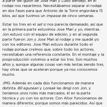
a partir del guión de Jose Mari y Luiso Berdejo, en el
rodaje nos repartimos. Necesitábamos separar el rodaje
en dos fases para que Antonio de la Torre engordara 15
kilos, así que tuvimos un
impasse
de cinco semanas.
Estar los tres en el
set
sí nos parecía demasiado, así que
en la primera parte estuvimos Jose Mari y yo, mientras
Jon estuvo con el equipo de edición, y en al segunda
parte fueron Jon y Jose Mari al rodaje y me quedé yo
con los editores. Jose Mari estuvo durante todo el
rodaje porque creímos que, sobre todo los actores,
necesitaban una referencia constante. En el montaje y la
posproducción volvimos a estar los tres. Son muchos
años y, aunque algunas cosas van más lentas siendo tres,
hay otras que se aceleran porque ya nos conocemos
mucho.
JMG: Además en cada dúo funcionamos de manera
distinta.
80 egunean
y
Loreak
las dirigí con Jon, y
teníamos unos roles más marcados, él en la parte
técnica y yo con los actores. Con Aitor funcionamos de
manera diferente, porque somos más parecidos. Así que