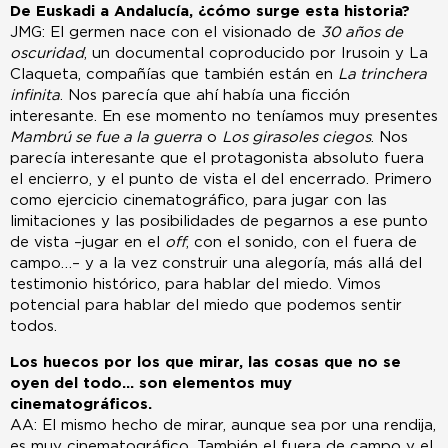
De Euskadi a Andalucía, ¿cómo surge esta historia?
JMG: El germen nace con el visionado de
30 años de
oscuridad
, un documental coproducido por Irusoin y La
Claqueta, compañías que también están en
La trinchera
infinita
. Nos parecía que ahí había una ficción
interesante. En ese momento no teníamos muy presentes
Mambrú se fue a la guerra
o
Los girasoles ciegos
. Nos
parecía interesante que el protagonista absoluto fuera
el encierro, y el punto de vista el del encerrado. Primero
como ejercicio cinematográfico, para jugar con las
limitaciones y las posibilidades de pegarnos a ese punto
de vista –jugar en el
off
, con el sonido, con el fuera de
campo…– y a la vez construir una alegoría, más allá del
testimonio histórico, para hablar del miedo. Vimos
potencial para hablar del miedo que podemos sentir
todos.
Los huecos por los que mirar, las cosas que no se
oyen del todo… son elementos muy
cinematográficos.
AA: El mismo hecho de mirar, aunque sea por una rendija,
es muy cinematográfico. También el fuera de campo y el