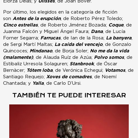
Elorza Deias; y
Ulisses
, de Joan Bover.
Por último, los elegidos en la categoría de ficción
son
Antes de la erupción
, de Roberto Pérez Toledo;
Cinco estrellas
, de Roberto Jiménez Bozada;
Coque
, de
Juanma Falcón y Miguel Ángel Faura;
Dana
, de Lucía
Forner Segarra;
Farrucas
, de Ian de la Rosa;
La banyera
,
de Sergi Martí Maltas;
La caída del vencejo
, de Gonzalo
Quincoces;
Mindanao
, de Borja Soler;
No me da la vida
(malamente)
, de Alauda Ruíz de Azúa;
Polvo somos
, de
Estibaliz Urresola Solaguren;
Stanbrook
, de Óscar
Bernàcer;
Tótem loba
, de Verónica Echegui;
Votamos
, de
Santiago Requejo;
Xoves de comadres
, de Noemí
Chantada; y
Yalla
, de Carlo D’Ursi.
TAMBIÉN TE PUEDE INTERESAR