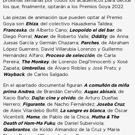
próximas semanas por todos los académicos para decidir
los que, finalmente, optarán a los Premios Goya 2022.
Las piezas de animación que pueden optar al Premio
Goya son
Ehiza
, del colectivo Hauazkena Taldea;
Franceska
, de Alberto Cano;
Leopoldo el del bar
, de
Diego Porral;
Nacer
, de Roberto Valle;
Oddity
, de Anna
Juesas García y Germán Chazarra;
Parches
, de Abraham
López Guerrero, David Villarubia Lorenzo y Guillermo
Hernández Alfaro;
Proceso de selección
, de Carla
Pereira;
The Monkey
, de Lorenzo Degl’Innocenti y Xosé
Zapata;
Umbrellas
, de Álvaro Robles y José Prats; y
Wayback
, de Carlos Salgado.
En el apartado documental figuran
A comuñón da miña
prima Andrea
, de Brandán Cerviño;
Augas abisais
, de
Xacio Baño;
Dajla: cine y olvido
, de Arturo Dueñas
Herrero;
Figurante
, de Nacho Fernández;
Joseba Cruz
,
de Aleix Vilardebó Bofill;
La sangre es blanca
, de Óscar
Vicentelli;
Mama
, de Pablo de la Chica;
Mutha & The
Death of Ham-Ma Fuku
, de Daniel Suberviola;
Quebrantos
, de Koldo Almandoz de la Cruz y María