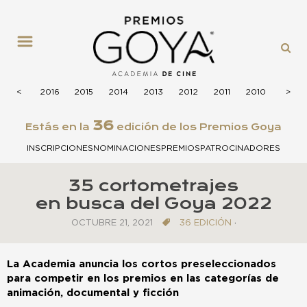
MENÚ
2017
<
<
2016
2015
2014
2013
2012
2011
2010
2009
>
>
36
Estás en la
edición de los Premios Goya
INSCRIPCIONES
NOMINACIONES
PREMIOS
PATROCINADORES
35 cortometrajes
en busca del Goya 2022
OCTUBRE 21, 2021
36 EDICIÓN
·
La Academia anuncia los cortos preseleccionados
para competir en los premios en las categorías de
animación, documental y ficción