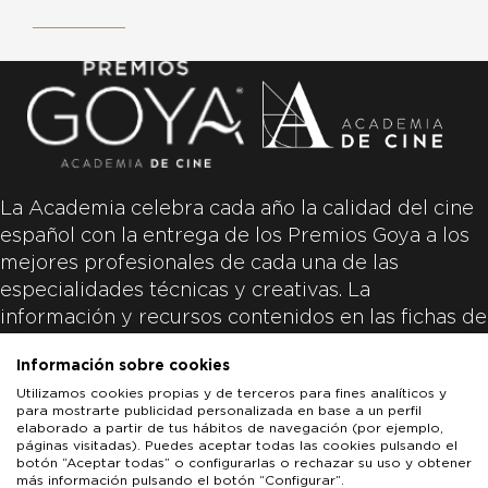
La Academia celebra cada año la calidad del cine
español con la entrega de los Premios Goya a los
mejores profesionales de cada una de las
especialidades técnicas y creativas. La
información y recursos contenidos en las fichas de
las películas inscritas es aportada por las
Información sobre cookies
productoras de las películas y responsabilidad
Utilizamos cookies propias y de terceros para fines analíticos y
única y exclusiva de las mismas.
para mostrarte publicidad personalizada en base a un perfil
elaborado a partir de tus hábitos de navegación (por ejemplo,
páginas visitadas). Puedes aceptar todas las cookies pulsando el
botón “Aceptar todas” o configurarlas o rechazar su uso y obtener
más información pulsando el botón “Configurar”.