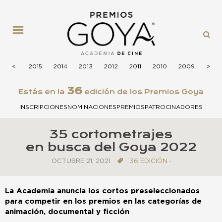
MENÚ
2016
<
<
2015
2014
2013
2012
2011
2010
2009
200
>
>
36
Estás en la
edición de los Premios Goya
INSCRIPCIONES
NOMINACIONES
PREMIOS
PATROCINADORES
35 cortometrajes
en busca del Goya 2022
OCTUBRE 21, 2021
36 EDICIÓN
·
La Academia anuncia los cortos preseleccionados
para competir en los premios en las categorías de
animación, documental y ficción