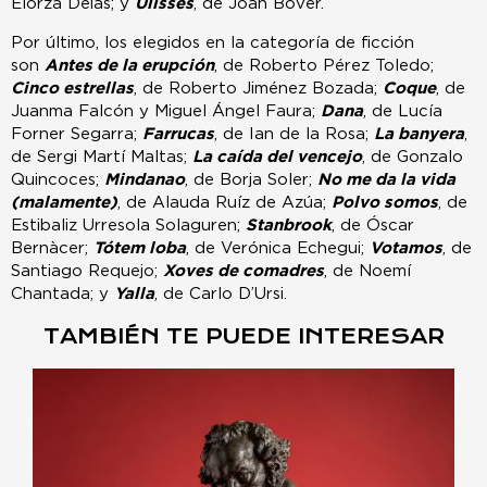
Elorza Deias; y
Ulisses
, de Joan Bover.
Por último, los elegidos en la categoría de ficción
son
Antes de la erupción
, de Roberto Pérez Toledo;
Cinco estrellas
, de Roberto Jiménez Bozada;
Coque
, de
Juanma Falcón y Miguel Ángel Faura;
Dana
, de Lucía
Forner Segarra;
Farrucas
, de Ian de la Rosa;
La banyera
,
de Sergi Martí Maltas;
La caída del vencejo
, de Gonzalo
Quincoces;
Mindanao
, de Borja Soler;
No me da la vida
(malamente)
, de Alauda Ruíz de Azúa;
Polvo somos
, de
Estibaliz Urresola Solaguren;
Stanbrook
, de Óscar
Bernàcer;
Tótem loba
, de Verónica Echegui;
Votamos
, de
Santiago Requejo;
Xoves de comadres
, de Noemí
Chantada; y
Yalla
, de Carlo D’Ursi.
TAMBIÉN TE PUEDE INTERESAR