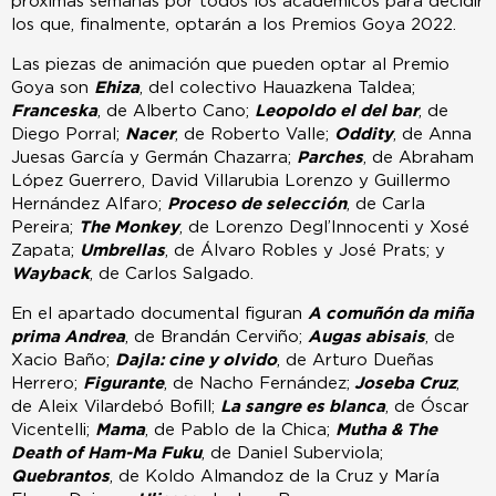
próximas semanas por todos los académicos para decidir
los que, finalmente, optarán a los Premios Goya 2022.
Las piezas de animación que pueden optar al Premio
Goya son
Ehiza
, del colectivo Hauazkena Taldea;
Franceska
, de Alberto Cano;
Leopoldo el del bar
, de
Diego Porral;
Nacer
, de Roberto Valle;
Oddity
, de Anna
Juesas García y Germán Chazarra;
Parches
, de Abraham
López Guerrero, David Villarubia Lorenzo y Guillermo
Hernández Alfaro;
Proceso de selección
, de Carla
Pereira;
The Monkey
, de Lorenzo Degl’Innocenti y Xosé
Zapata;
Umbrellas
, de Álvaro Robles y José Prats; y
Wayback
, de Carlos Salgado.
En el apartado documental figuran
A comuñón da miña
prima Andrea
, de Brandán Cerviño;
Augas abisais
, de
Xacio Baño;
Dajla: cine y olvido
, de Arturo Dueñas
Herrero;
Figurante
, de Nacho Fernández;
Joseba Cruz
,
de Aleix Vilardebó Bofill;
La sangre es blanca
, de Óscar
Vicentelli;
Mama
, de Pablo de la Chica;
Mutha & The
Death of Ham-Ma Fuku
, de Daniel Suberviola;
Quebrantos
, de Koldo Almandoz de la Cruz y María