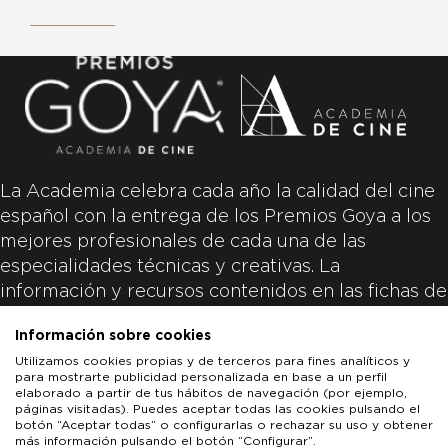
La Academia celebra cada año la calidad del cine
español con la entrega de los Premios Goya a los
mejores profesionales de cada una de las
especialidades técnicas y creativas. La
información y recursos contenidos en las fichas de
las películas inscritas es aportada por las
Información sobre cookies
productoras de las películas y responsabilidad
Utilizamos cookies propias y de terceros para fines analíticos y
única y exclusiva de las mismas.
para mostrarte publicidad personalizada en base a un perfil
elaborado a partir de tus hábitos de navegación (por ejemplo,
páginas visitadas). Puedes aceptar todas las cookies pulsando el
botón “Aceptar todas” o configurarlas o rechazar su uso y obtener
más información pulsando el botón “Configurar”.