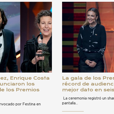
ez, Enrique Costa
La gala de los Pr
unciaron los
récord de audienc
de los Premios
mejor dato en sei
La ceremonia registró un shar
pantalla…
onvocado por Festina en