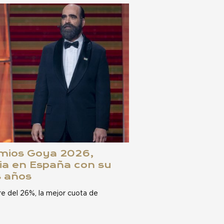
emios Goya 2026,
ia en España con su
s años
e del 26%, la mejor cuota de