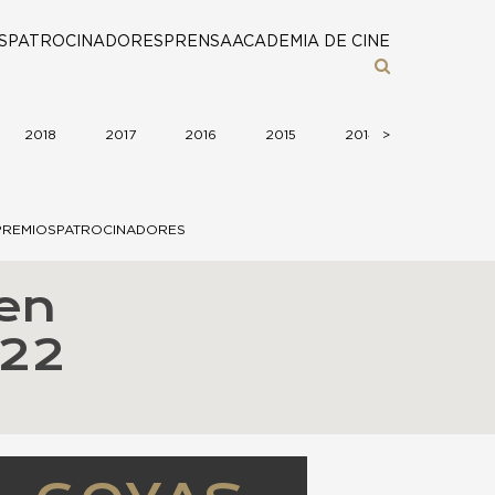
S
PATROCINADORES
PRENSA
ACADEMIA DE CINE
2018
2017
2016
2015
2014
>
>
2013
PREMIOS
PATROCINADORES
en
022