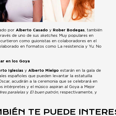
mado por
Alberto Casado
y
Rober Bodegas
, también
 través de uno de sus
sketches
. Muy populares en
 curtieron como guionistas en colaboradores en el
colaborado en formatos como La resistencia y Yu: No
ar en los Goya
rto Iglesias
y
Alberto Mielgo
estarán en la gala de
les españoles que pueden levantar la estatuilla
Oscar, acudirán a la ceremonia que se celebrará en
os intérpretes y el músico aspiran al Goya a Mejor
es paralelas
y
El buen patrón
, respectivamente, y
BIÉN TE PUEDE INTER