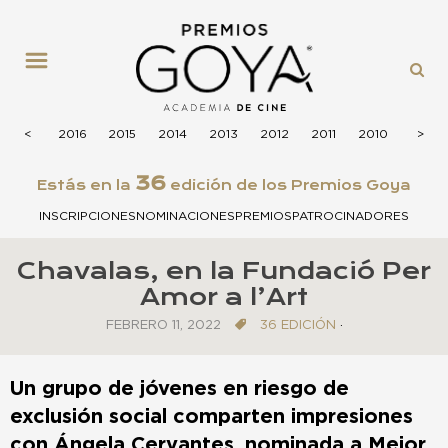
MENÚ
2017
<
<
2016
2015
2014
2013
2012
2011
2010
2009
>
>
36
Estás en la
edición de los Premios Goya
INSCRIPCIONES
NOMINACIONES
PREMIOS
PATROCINADORES
Chavalas, en la Fundació Per
Amor a l’Art
FEBRERO 11, 2022
36 EDICIÓN
·
Un grupo de jóvenes en riesgo de
exclusión social comparten impresiones
con
Ángela Cervantes
, nominada a Mejor