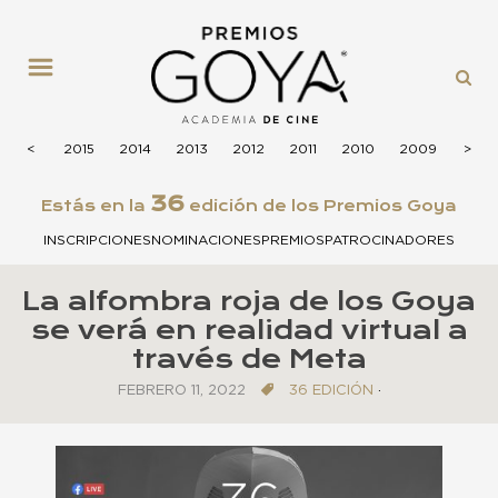
MENÚ
2016
<
<
2015
2014
2013
2012
2011
2010
2009
200
>
>
36
Estás en la
edición de los Premios Goya
INSCRIPCIONES
NOMINACIONES
PREMIOS
PATROCINADORES
La alfombra roja de los Goya
se verá en realidad virtual a
través de Meta
FEBRERO 11, 2022
36 EDICIÓN
·