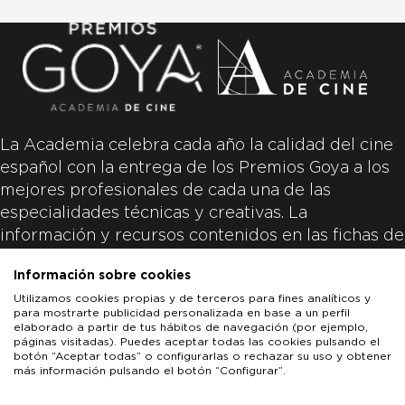
La Academia celebra cada año la calidad del cine
español con la entrega de los Premios Goya a los
mejores profesionales de cada una de las
especialidades técnicas y creativas. La
información y recursos contenidos en las fichas de
las películas inscritas es aportada por las
Información sobre cookies
productoras de las películas y responsabilidad
Utilizamos cookies propias y de terceros para fines analíticos y
única y exclusiva de las mismas.
para mostrarte publicidad personalizada en base a un perfil
elaborado a partir de tus hábitos de navegación (por ejemplo,
páginas visitadas). Puedes aceptar todas las cookies pulsando el
botón “Aceptar todas” o configurarlas o rechazar su uso y obtener
más información pulsando el botón “Configurar”.
LOS GOYA
GOYA DE HONOR
GOYA INTERNACIONAL