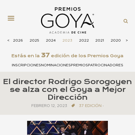
MENÚ
<
<
2026
2025
2024
2023
2022
2021
2020
>
>
201
37
Estás en la
edición de los Premios Goya
INSCRIPCIONES
NOMINACIONES
PREMIOS
PATROCINADORES
El director Rodrigo Sorogoyen
se alza con el Goya a Mejor
Dirección
FEBRERO 12, 2023
37 EDICIÓN
·