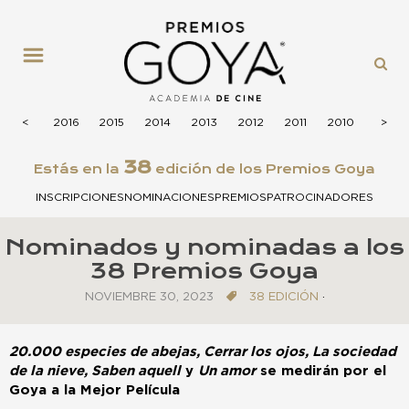
MENÚ
2017
<
<
2016
2015
2014
2013
2012
2011
2010
2009
>
>
38
Estás en la
edición de los Premios Goya
INSCRIPCIONES
NOMINACIONES
PREMIOS
PATROCINADORES
Nominados y nominadas a los
38 Premios Goya
NOVIEMBRE 30, 2023
38 EDICIÓN
·
20.000 especies de abejas, Cerrar los ojos, La sociedad
de la nieve, Saben aquell
y
Un amor
se medirán por el
Goya a la Mejor Película