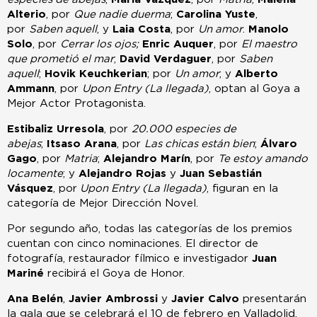
Alterio
, por
Que nadie duerma
;
Carolina Yuste
,
por
Saben aquell
, y
Laia Costa
, por
Un amor
.
Manolo
Solo
, por
Cerrar los ojos;
Enric Auquer
, por
El maestro
que prometió el mar
;
David Verdaguer
, por
Saben
aquell
;
Hovik Keuchkerian
; por
Un amor
; y
Alberto
Ammann
, por
Upon Entry (La llegada)
, optan al Goya a
Mejor Actor Protagonista.
Estibaliz Urresola
, por
20.000 especies de
abejas
;
Itsaso Arana
, por
Las chicas están bien
;
Álvaro
Gago
, por
Matria
;
Alejandro Marín
, por
Te estoy amando
locamente
; y
Alejandro Rojas
y
Juan Sebastián
Vásquez
, por
Upon Entry (La llegada)
, figuran en la
categoría de Mejor Dirección Novel.
Por segundo año, todas las categorías de los premios
cuentan con cinco nominaciones. El director de
fotografía, restaurador fílmico e investigador
Juan
Mariné
recibirá el Goya de Honor.
Ana Belén
,
Javier Ambrossi
y
Javier Calvo
presentarán
la gala que se celebrará el 10 de febrero en Valladolid.