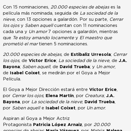
Con 15 nominaciones,
20.000 especies de abejas
es la
película más nominada, seguida de
La sociedad de la
nieve
, con 13 opciones a galardón. Por su parte,
Cerrar
los ojos
y
Saben aquell
cuentan con 11 nominaciones
cada una y
Un amor
7 opciones a galardón, mientras
que
Te estoy amando locamente
y
El maestro que
prometió el mar
tienen 5 nominaciones.
20.000 especies de abejas
, de
Estibaliz Urresola
;
Cerrar
los ojos
, de
Víctor Erice
;
La sociedad de la nieve
, de
J.A.
Bayona
;
Saben aquell
, de
David Trueba
; y
Un amor
,
de
Isabel Coixet
, se medirán por el Goya a Mejor
Película.
El Goya a Mejor Dirección estará entre
Víctor Erice
,
por
Cerrar los ojos
;
Elena Martín
, por
Creatura
;
J.A.
Bayona
, por
La sociedad de la nieve
;
David Trueba
,
por
Saben aquell
e
Isabel Coixet
, por
Un amor
.
Aspiran al Goya a Mejor Actriz
Protagonista
Patricia
López Arnaiz
, por
20.000
especies de abejas
;
María Vázquez
, por
Matria
;
Malena